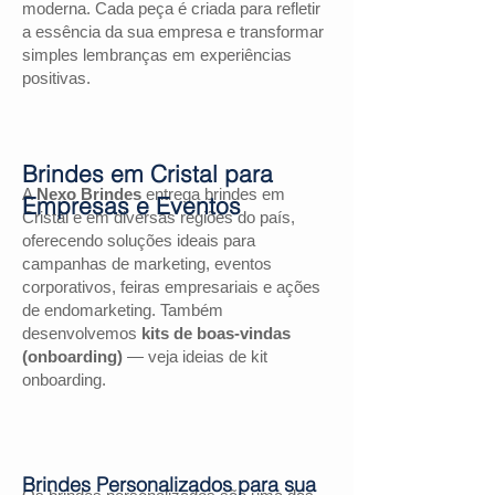
moderna. Cada peça é criada para refletir
a essência da sua empresa e transformar
simples lembranças em experiências
positivas.
Brindes em Cristal para
A
Nexo Brindes
entrega brindes em
Empresas e Eventos
Cristal e em diversas regiões do país,
oferecendo soluções ideais para
campanhas de marketing, eventos
corporativos, feiras empresariais e ações
de endomarketing. Também
desenvolvemos
kits de boas-vindas
(onboarding)
— veja ideias de kit
onboarding.
Brindes Personalizados para sua