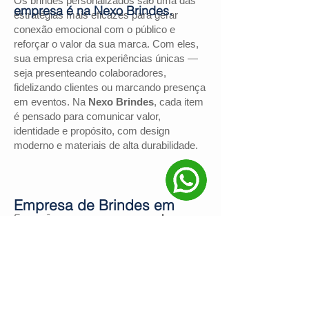
Os brindes personalizados são uma das
empresa é na Nexo Brindes.
estratégias mais eficazes para gerar
conexão emocional com o público e
reforçar o valor da sua marca. Com eles,
sua empresa cria experiências únicas —
seja presenteando colaboradores,
fidelizando clientes ou marcando presença
em eventos. Na
Nexo Brindes
, cada item
é pensado para comunicar valor,
identidade e propósito, com design
moderno e materiais de alta durabilidade.
Empresa de Brindes em
Se você procura uma
empresa de
Cristal
brindes em Cristal
, a
Nexo Brindes
é a
escolha certa. Com mais de
130
avaliações positivas no Google
e nota
4,9
, somos reconhecidos pela excelência
no atendimento e pelas soluções
personalizadas para negócios de todos os