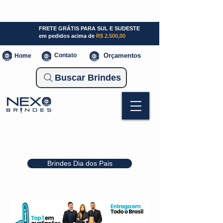
SP (11) 941000700
SC (47) 93300-3924
RS (51) 30661020
FRETE GRÁTIS PARA SUL E SUDESTE
em pedidos acima de
R$ 2.500,00
Contato
Orçamentos
Home
Buscar Brindes
Brindes Dia dos Pais