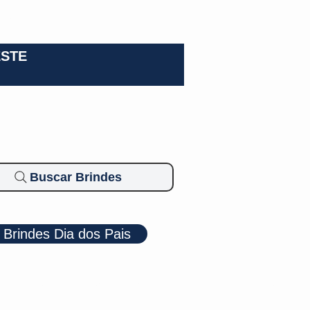
0-3924
ESTE
Buscar Brindes
Brindes Dia dos Pais
Cosméticos
Diversos
Brindes Ecológicos
Blog
Mais