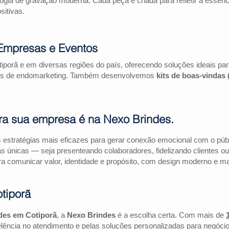
logia de gravação moderna. Cada peça é criada para refletir a essên
itivas.
 Empresas e Eventos
iporã e em diversas regiões do país, oferecendo soluções ideais p
ações de endomarketing. Também desenvolvemos
kits de boas-vindas
ra sua empresa é na Nexo Brindes.
estratégias mais eficazes para gerar conexão emocional com o públi
as únicas — seja presenteando colaboradores, fidelizando clientes
a comunicar valor, identidade e propósito, com design moderno e mate
tiporã
des em Cotiporã
, a
Nexo Brindes
é a escolha certa. Com mais de
lência no atendimento e pelas soluções personalizadas para negócio