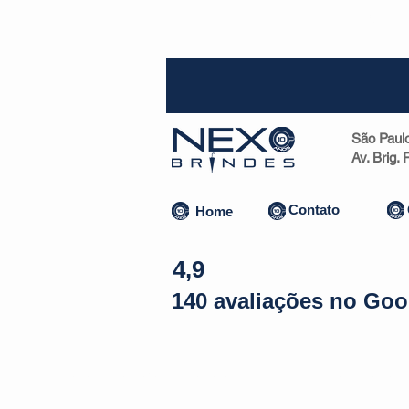
SP (1
São Paul
Av. Brig.
Contato
Home
4,9
140 avaliações no Goo
Almofadas | Máscaras
Canecas
Copos
Bolsas | Pastas 