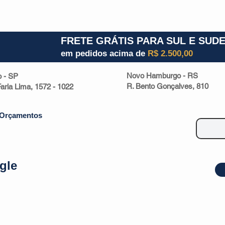
1) 941000700
RS (51) 30661020
SC (47) 9330
FRETE GRÁTIS PARA SUL E SUD
em pedidos acima de
R$ 2.500,00
Novo Hamburgo - RS
o - SP
R. Bento Gonçalves, 810
 Faria Lima, 1572 - 1022
Orçamentos
gle
| Malas
Utilidade Doméstica
Eletrônicos
Escritório
Esportivos