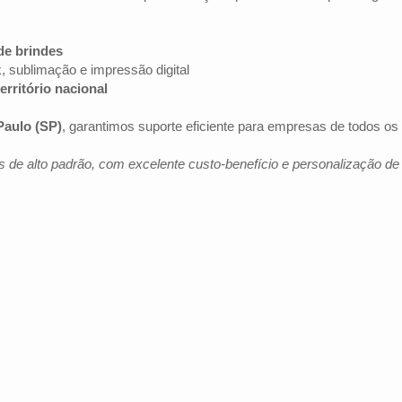
de brindes
k, sublimação e impressão digital
erritório nacional
Paulo (SP)
, garantimos suporte eficiente para empresas de todos o
 de alto padrão, com excelente custo-benefício e personalização d
Av. Brig. Faria Lima, 1572 - 1022 - Jardim