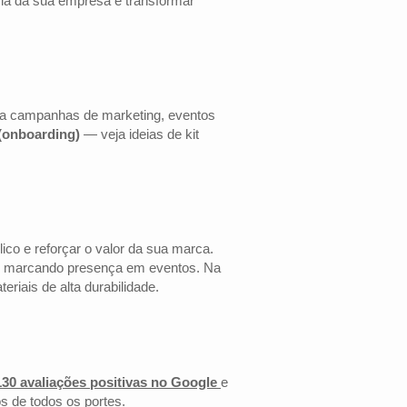
cia da sua empresa e transformar
ara campanhas de marketing, eventos
 (onboarding)
— veja ideias de kit
co e reforçar o valor da sua marca.
 ou marcando presença em eventos. Na
riais de alta durabilidade.
130 avaliações positivas no Google
e
s de todos os portes.