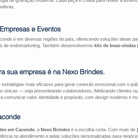
logia de gravação moderna. Cada peça é criada para refletir a essên
itivas.
Empresas e Eventos
onde e em diversas regiões do país, oferecendo soluções ideais p
ações de endomarketing. Também desenvolvemos
kits de boas-vindas
ra sua empresa é na Nexo Brindes.
estratégias mais eficazes para gerar conexão emocional com o públi
as únicas — seja presenteando colaboradores, fidelizando clientes
a comunicar valor, identidade e propósito, com design moderno e mate
aconde
ndes em Caconde
, a
Nexo Brindes
é a escolha certa. Com mais de
lência no atendimento e pelas soluções personalizadas para negócio