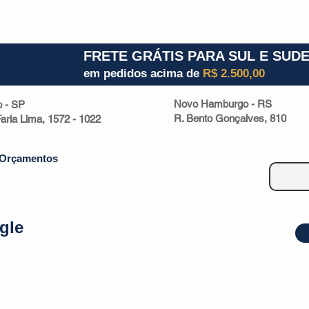
1) 941000700
RS (51) 30661020
SC (47) 9330
FRETE GRÁTIS PARA SUL E SUD
em pedidos acima de
R$ 2.500,00
Novo Hamburgo - RS
o - SP
R. Bento Gonçalves, 810
 Faria Lima, 1572 - 1022
Orçamentos
gle
| Malas
Utilidade Doméstica
Eletrônicos
Escritório
Esportivos