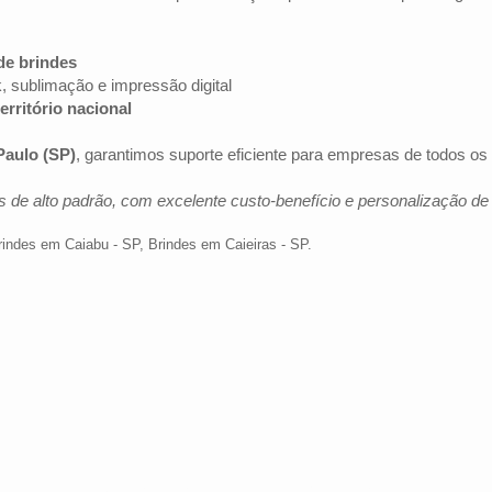
de brindes
k, sublimação e impressão digital
erritório nacional
Paulo (SP)
, garantimos suporte eficiente para empresas de todos o
 de alto padrão, com excelente custo-benefício e personalização d
rindes em Caiabu - SP
,
Brindes em Caieiras - SP
.
Av. Brig. Faria Lima, 1572 - 1022 - Jardim