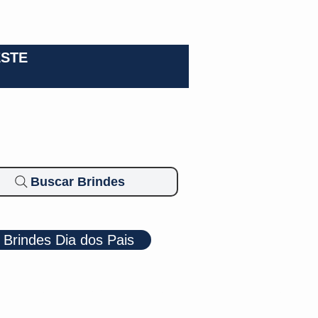
0-3924
ESTE
Buscar Brindes
Brindes Dia dos Pais
Cosméticos
Diversos
Brindes Ecológicos
Blog
Mais