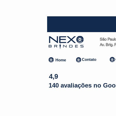
SP (1
São Paul
Av. Brig.
Contato
Home
4,9
140 avaliações no Goo
Almofadas | Máscaras
Canecas
Copos
Bolsas | Pastas 