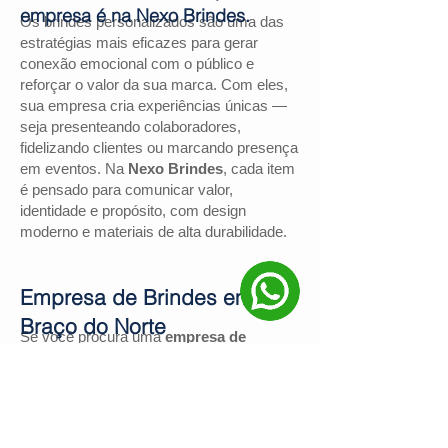
empresa é na Nexo Brindes.
Os brindes personalizados são uma das
estratégias mais eficazes para gerar
conexão emocional com o público e
reforçar o valor da sua marca. Com eles,
sua empresa cria experiências únicas —
seja presenteando colaboradores,
fidelizando clientes ou marcando presença
em eventos. Na
Nexo Brindes
, cada item
é pensado para comunicar valor,
identidade e propósito, com design
moderno e materiais de alta durabilidade.
Empresa de Brindes em
Braço do Norte
Se você procura uma
empresa de
brindes em Braço do Norte
, a
Nexo
Brindes
é a escolha certa. Com mais de
130 avaliações positivas no Google
e
nota
4,9
, somos reconhecidos pela
excelência no atendimento e pelas