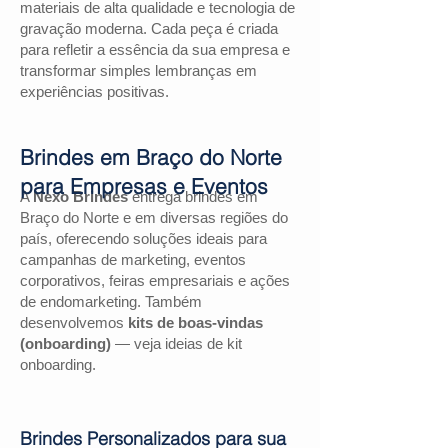
materiais de alta qualidade e tecnologia de
gravação moderna. Cada peça é criada
para refletir a essência da sua empresa e
transformar simples lembranças em
experiências positivas.
Brindes em Braço do Norte
para Empresas e Eventos
A
Nexo Brindes
entrega brindes em
Braço do Norte e em diversas regiões do
país, oferecendo soluções ideais para
campanhas de marketing, eventos
corporativos, feiras empresariais e ações
de endomarketing. Também
desenvolvemos
kits de boas-vindas
(onboarding)
— veja ideias de kit
onboarding.
Brindes Personalizados para sua