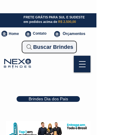
SP (11) 941000700
SC (47) 93300-3924
RS (51) 30661020
FRETE GRÁTIS PARA SUL E SUDESTE
em pedidos acima de
R$ 2.500,00
Contato
Orçamentos
Home
Buscar Brindes
Brindes Dia dos Pais