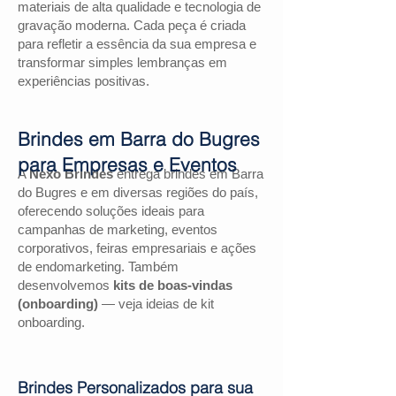
materiais de alta qualidade e tecnologia de
gravação moderna. Cada peça é criada
para refletir a essência da sua empresa e
transformar simples lembranças em
experiências positivas.
Brindes em Barra do Bugres
para Empresas e Eventos
A
Nexo Brindes
entrega brindes em Barra
do Bugres e em diversas regiões do país,
oferecendo soluções ideais para
campanhas de marketing, eventos
corporativos, feiras empresariais e ações
de endomarketing. Também
desenvolvemos
kits de boas-vindas
(onboarding)
— veja ideias de kit
onboarding.
Brindes Personalizados para sua