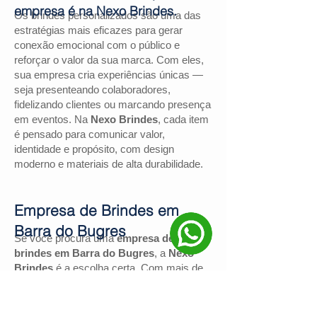
empresa é na Nexo Brindes.
Os brindes personalizados são uma das
estratégias mais eficazes para gerar
conexão emocional com o público e
reforçar o valor da sua marca. Com eles,
sua empresa cria experiências únicas —
seja presenteando colaboradores,
fidelizando clientes ou marcando presença
em eventos. Na
Nexo Brindes
, cada item
é pensado para comunicar valor,
identidade e propósito, com design
moderno e materiais de alta durabilidade.
Empresa de Brindes em
Barra do Bugres
Se você procura uma
empresa de
brindes em Barra do Bugres
, a
Nexo
Brindes
é a escolha certa. Com mais de
130 avaliações positivas no Google
e
nota
4,9
, somos reconhecidos pela
excelência no atendimento e pelas