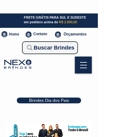
SP (11) 941000700
SC (47) 93300-3924
RS (51) 30661020
FRETE GRÁTIS PARA SUL E SUDESTE
em pedidos acima de
R$ 2.500,00
Contato
Orçamentos
Home
Buscar Brindes
Brindes Dia dos Pais