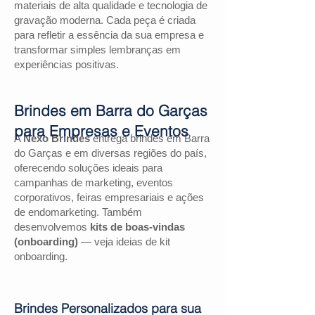
materiais de alta qualidade e tecnologia de
gravação moderna. Cada peça é criada
para refletir a essência da sua empresa e
transformar simples lembranças em
experiências positivas.
Brindes em Barra do Garças
para Empresas e Eventos
A
Nexo Brindes
entrega brindes em Barra
do Garças e em diversas regiões do país,
oferecendo soluções ideais para
campanhas de marketing, eventos
corporativos, feiras empresariais e ações
de endomarketing. Também
desenvolvemos
kits de boas-vindas
(onboarding)
— veja ideias de kit
onboarding.
Brindes Personalizados para sua