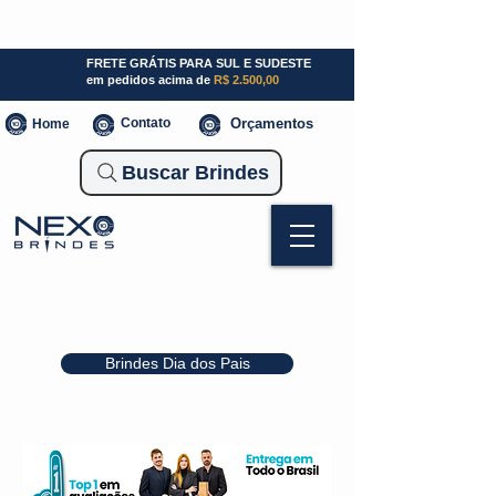
SP (11) 941000700
SC (47) 93300-3924
RS (51) 30661020
FRETE GRÁTIS PARA SUL E SUDESTE
em pedidos acima de
R$ 2.500,00
Contato
Orçamentos
Home
Buscar Brindes
Brindes Dia dos Pais