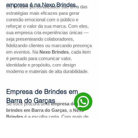
empresa é na Nexo Brindes.
Os brindes personalizados são uma das
estratégias mais eficazes para gerar
conexão emocional com o público e
reforçar o valor da sua marca. Com eles,
sua empresa cria experiências únicas —
seja presenteando colaboradores,
fidelizando clientes ou marcando presença
em eventos. Na
Nexo Brindes
, cada item
é pensado para comunicar valor,
identidade e propósito, com design
moderno e materiais de alta durabilidade.
Empresa de Brindes em
Barra do Garças
Se você procura uma
empresa de
brindes em Barra do Garças
, a
Nexo
Brindes
é a escolha certa. Com mais de
130 avaliações positivas no Google
e
nota
4,9
, somos reconhecidos pela
excelência no atendimento e pelas