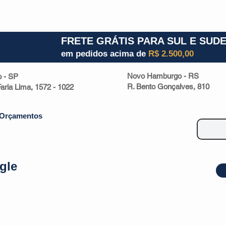
1) 941000700
RS (51) 30661020
SC (47) 9330
FRETE GRÁTIS PARA SUL E SUD
em pedidos acima de
R$ 2.500,00
Novo Hamburgo - RS
o - SP
R. Bento Gonçalves, 810
 Faria Lima, 1572 - 1022
Orçamentos
gle
| Malas
Utilidade Doméstica
Eletrônicos
Escritório
Esportivos