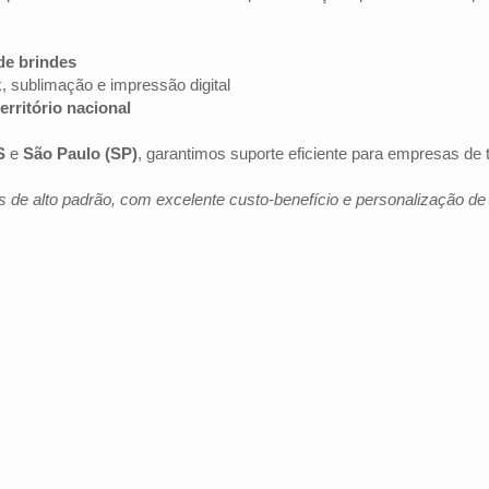
de brindes
k, sublimação e impressão digital
erritório nacional
S
e
São Paulo (SP)
, garantimos suporte eficiente para empresas de
 de alto padrão, com excelente custo-benefício e personalização d
Av. Brig. Faria Lima, 1572 - 1022 - Jardim