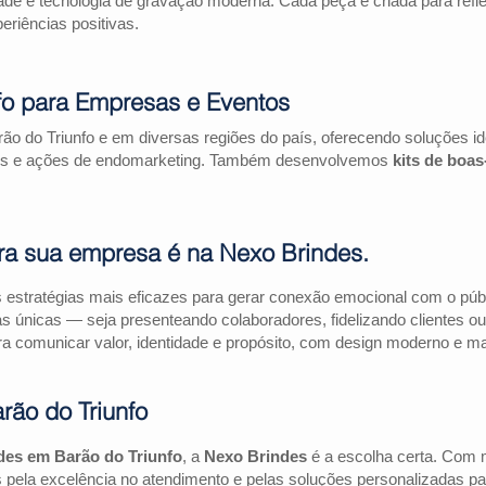
ade e tecnologia de gravação moderna. Cada peça é criada para refl
riências positivas.
fo para Empresas e Eventos
ão do Triunfo e em diversas regiões do país, oferecendo soluções 
riais e ações de endomarketing. Também desenvolvemos
kits de boa
ra sua empresa é na Nexo Brindes.
estratégias mais eficazes para gerar conexão emocional com o públi
as únicas — seja presenteando colaboradores, fidelizando clientes
a comunicar valor, identidade e propósito, com design moderno e mate
ão do Triunfo
des em Barão do Triunfo
, a
Nexo Brindes
é a escolha certa. Com 
pela excelência no atendimento e pelas soluções personalizadas pa