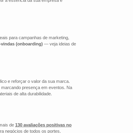
etir a essência da sua empresa e
ideais para campanhas de marketing,
s-vindas (onboarding)
— veja ideias de
co e reforçar o valor da sua marca.
 ou marcando presença em eventos. Na
riais de alta durabilidade.
mais de
130 avaliações positivas no
ra negócios de todos os portes.