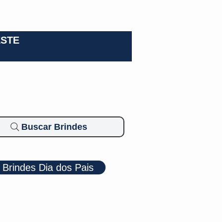
0-3924
ESTE
Buscar Brindes
Brindes Dia dos Pais
Cosméticos
Diversos
Brindes Ecológicos
Blog
Mais