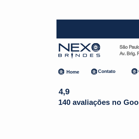
SP (1
São Paul
Av. Brig.
Contato
Home
4,9
140 avaliações no Goo
Almofadas | Máscaras
Canecas
Copos
Bolsas | Pastas 