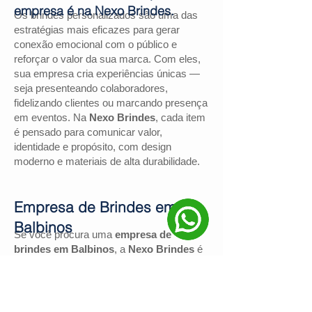
empresa é na Nexo Brindes.
Os brindes personalizados são uma das
estratégias mais eficazes para gerar
conexão emocional com o público e
reforçar o valor da sua marca. Com eles,
sua empresa cria experiências únicas —
seja presenteando colaboradores,
fidelizando clientes ou marcando presença
em eventos. Na
Nexo Brindes
, cada item
é pensado para comunicar valor,
identidade e propósito, com design
moderno e materiais de alta durabilidade.
Empresa de Brindes em
Balbinos
Se você procura uma
empresa de
brindes em Balbinos
, a
Nexo Brindes
é
a escolha certa. Com mais de
130
avaliações positivas no Google
e nota
4,9
, somos reconhecidos pela excelência
no atendimento e pelas soluções