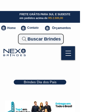
SP (11) 941000700
SC (47) 93300-3924
RS (51) 30661020
FRETE GRÁTIS PARA SUL E SUDESTE
em pedidos acima de
R$ 2.500,00
Contato
Orçamentos
Home
Buscar Brindes
Brindes Dia dos Pais