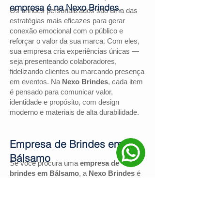
empresa é na Nexo Brindes.
Os brindes personalizados são uma das
estratégias mais eficazes para gerar
conexão emocional com o público e
reforçar o valor da sua marca. Com eles,
sua empresa cria experiências únicas —
seja presenteando colaboradores,
fidelizando clientes ou marcando presença
em eventos. Na
Nexo Brindes
, cada item
é pensado para comunicar valor,
identidade e propósito, com design
moderno e materiais de alta durabilidade.
Empresa de Brindes em
Bálsamo
Se você procura uma
empresa de
brindes em Bálsamo
, a
Nexo Brindes
é
a escolha certa. Com mais de
130
avaliações positivas no Google
e nota
4,9
, somos reconhecidos pela excelência
no atendimento e pelas soluções