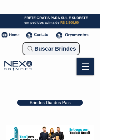
SP (11) 941000700
SC (47) 93300-3924
RS (51) 30661020
FRETE GRÁTIS PARA SUL E SUDESTE
em pedidos acima de
R$ 2.500,00
Contato
Orçamentos
Home
Buscar Brindes
Brindes Dia dos Pais