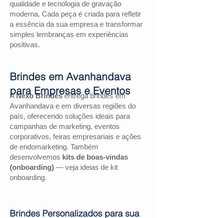
qualidade e tecnologia de gravação
moderna. Cada peça é criada para refletir
a essência da sua empresa e transformar
simples lembranças em experiências
positivas.
Brindes em Avanhandava
para Empresas e Eventos
A
Nexo Brindes
entrega brindes em
Avanhandava e em diversas regiões do
país, oferecendo soluções ideais para
campanhas de marketing, eventos
corporativos, feiras empresariais e ações
de endomarketing. Também
desenvolvemos
kits de boas-vindas
(onboarding)
— veja ideias de kit
onboarding.
Brindes Personalizados para sua