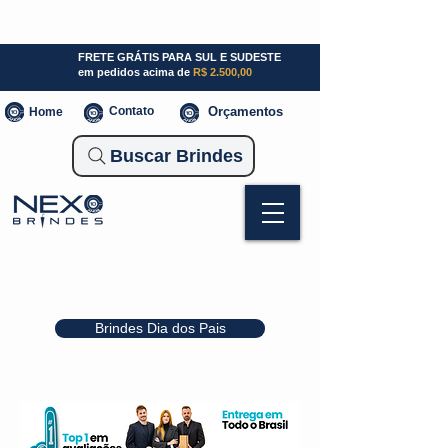
SP (11) 941000700
SC (47) 93300-3924
RS (51) 30661020
FRETE GRÁTIS PARA SUL E SUDESTE
em pedidos acima de
R$ 2.500,00
Contato
Orçamentos
Home
Buscar Brindes
Brindes Dia dos Pais