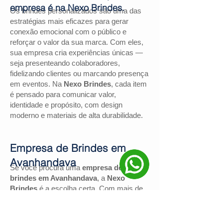
empresa é na Nexo Brindes.
Os brindes personalizados são uma das
estratégias mais eficazes para gerar
conexão emocional com o público e
reforçar o valor da sua marca. Com eles,
sua empresa cria experiências únicas —
seja presenteando colaboradores,
fidelizando clientes ou marcando presença
em eventos. Na
Nexo Brindes
, cada item
é pensado para comunicar valor,
identidade e propósito, com design
moderno e materiais de alta durabilidade.
Empresa de Brindes em
Avanhandava
Se você procura uma
empresa de
brindes em Avanhandava
, a
Nexo
Brindes
é a escolha certa. Com mais de
130 avaliações positivas no Google
e
nota
4,9
, somos reconhecidos pela
excelência no atendimento e pelas