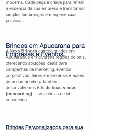
moderna. Cada peça é criada para refletir
a essência da sua empresa e transformar
simples lembranças em experiências
positivas.
Brindes em Apucarana para
A
Nexo Brindes
entrega brindes em
Empresas e Eventos
Apucarana e em diversas regiões do país,
oferecendo soluções ideais para
campanhas de marketing, eventos
corporativos, feiras empresariais e ações
de endomarketing. Também
desenvolvemos
kits de boas-vindas
(onboarding)
— veja ideias de kit
onboarding.
Brindes Personalizados para sua