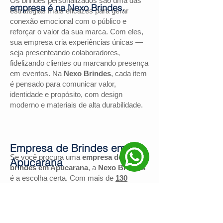
Os brindes personalizados são uma das
empresa é na Nexo Brindes.
estratégias mais eficazes para gerar
conexão emocional com o público e
reforçar o valor da sua marca. Com eles,
sua empresa cria experiências únicas —
seja presenteando colaboradores,
fidelizando clientes ou marcando presença
em eventos. Na
Nexo Brindes
, cada item
é pensado para comunicar valor,
identidade e propósito, com design
moderno e materiais de alta durabilidade.
Empresa de Brindes em
Se você procura uma
empresa de
Apucarana
brindes em Apucarana
, a
Nexo Brindes
é a escolha certa. Com mais de
130
avaliações positivas no Google
e nota
4,9
, somos reconhecidos pela excelência
no atendimento e pelas soluções
personalizadas para negócios de todos os