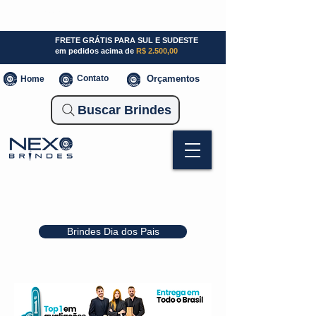
SP (11) 941000700
SC (47) 93300-3924
RS (51) 30661020
FRETE GRÁTIS PARA SUL E SUDESTE
em pedidos acima de
R$ 2.500,00
Contato
Orçamentos
Home
Buscar Brindes
Brindes Dia dos Pais