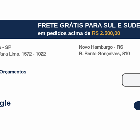
1) 941000700
RS (51) 30661020
SC (47) 9330
FRETE GRÁTIS PARA SUL E SUD
em pedidos acima de
R$ 2.500,00
Novo Hamburgo - RS
o - SP
R. Bento Gonçalves, 810
 Faria Lima, 1572 - 1022
Orçamentos
gle
| Malas
Utilidade Doméstica
Eletrônicos
Escritório
Esportivos