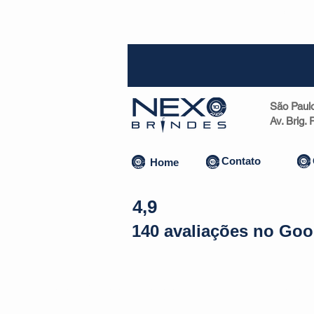
SP (1
São Paul
Av. Brig.
Contato
Home
4,9
140 avaliações no Goo
Almofadas | Máscaras
Canecas
Copos
Bolsas | Pastas 