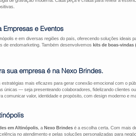
logia de gravação moderna. Cada peça é criada para refletir a essên
itivas.
ra Empresas e Eventos
inópolis e em diversas regiões do país, oferecendo soluções ideais
ações de endomarketing. Também desenvolvemos
kits de boas-vindas
ra sua empresa é na Nexo Brindes.
estratégias mais eficazes para gerar conexão emocional com o públi
as únicas — seja presenteando colaboradores, fidelizando clientes
a comunicar valor, identidade e propósito, com design moderno e mate
inópolis
des em Altinópolis
, a
Nexo Brindes
é a escolha certa. Com mais d
elência no atendimento e pelas soluções personalizadas para negóc