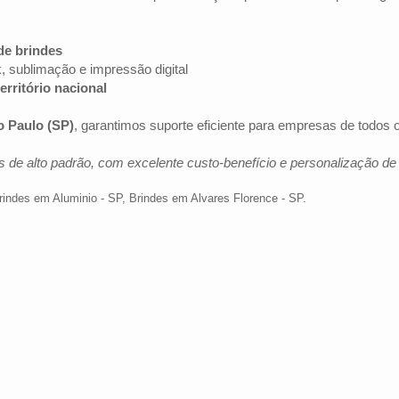
de brindes
k, sublimação e impressão digital
erritório nacional
o Paulo (SP)
, garantimos suporte eficiente para empresas de todos
 de alto padrão, com excelente custo-benefício e personalização d
rindes em Aluminio - SP
,
Brindes em Alvares Florence - SP
.
Av. Brig. Faria Lima, 1572 - 1022 - Jardim