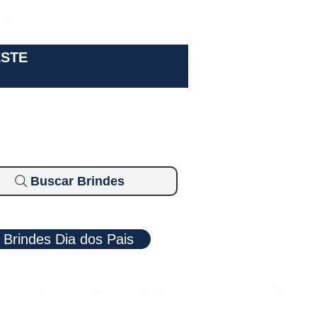
0-3924
ESTE
Buscar Brindes
Brindes Dia dos Pais
Cosméticos
Diversos
Brindes Ecológicos
Blog
Mais