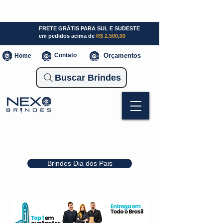
SP (11) 941000700
SC (47) 93300-3924
RS (51) 30661020
FRETE GRÁTIS PARA SUL E SUDESTE
em pedidos acima de
R$ 2.500,00
Contato
Orçamentos
Home
Buscar Brindes
Brindes Dia dos Pais