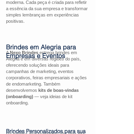
moderna. Cada peça é criada para refletir
a essência da sua empresa e transformar
simples lembranças em experiências
positivas.
Brindes em Alegria para
A
Nexo Brindes
entrega brindes em
Empresas e Eventos
Alegria e em diversas regiões do país,
oferecendo soluções ideais para
campanhas de marketing, eventos
corporativos, feiras empresariais e ações
de endomarketing. Também
desenvolvemos
kits de boas-vindas
(onboarding)
— veja ideias de kit
onboarding.
Brindes Personalizados para sua