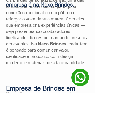
Os brindes personalizados são uma das
empresa é na Nexo Brindes.
estratégias mais eficazes para gerar
conexão emocional com o público e
reforçar o valor da sua marca. Com eles,
sua empresa cria experiências únicas —
seja presenteando colaboradores,
fidelizando clientes ou marcando presença
em eventos. Na
Nexo Brindes
, cada item
é pensado para comunicar valor,
identidade e propósito, com design
moderno e materiais de alta durabilidade.
Empresa de Brindes em
Se você procura uma
empresa de
Alegria
brindes em Alegria
, a
Nexo Brindes
é a
escolha certa. Com mais de
130
avaliações positivas no Google
e nota
4,9
, somos reconhecidos pela excelência
no atendimento e pelas soluções
personalizadas para negócios de todos os