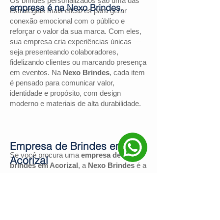
Os brindes personalizados são uma das
empresa é na Nexo Brindes.
estratégias mais eficazes para gerar
conexão emocional com o público e
reforçar o valor da sua marca. Com eles,
sua empresa cria experiências únicas —
seja presenteando colaboradores,
fidelizando clientes ou marcando presença
em eventos. Na
Nexo Brindes
, cada item
é pensado para comunicar valor,
identidade e propósito, com design
moderno e materiais de alta durabilidade.
Empresa de Brindes em
Se você procura uma
empresa de
Acorizal
brindes em Acorizal
, a
Nexo Brindes
é a
escolha certa. Com mais de
130
avaliações positivas no Google
e nota
4,9
, somos reconhecidos pela excelência
no atendimento e pelas soluções
personalizadas para negócios de todos os