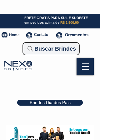
SP (11) 941000700
SC (47) 93300-3924
RS (51) 30661020
FRETE GRÁTIS PARA SUL E SUDESTE
em pedidos acima de
R$ 2.500,00
Contato
Orçamentos
Home
Buscar Brindes
Brindes Dia dos Pais