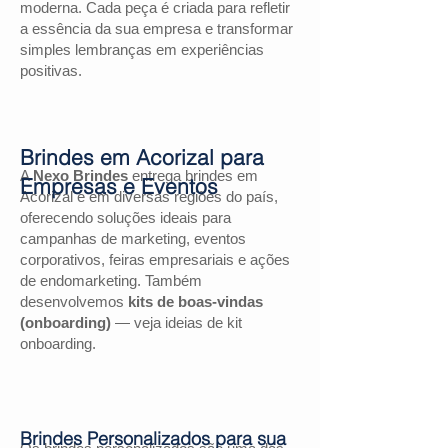
moderna. Cada peça é criada para refletir
a essência da sua empresa e transformar
simples lembranças em experiências
positivas.
Brindes em Acorizal para
A
Nexo Brindes
entrega brindes em
Empresas e Eventos
Acorizal e em diversas regiões do país,
oferecendo soluções ideais para
campanhas de marketing, eventos
corporativos, feiras empresariais e ações
de endomarketing. Também
desenvolvemos
kits de boas-vindas
(onboarding)
— veja ideias de kit
onboarding.
Brindes Personalizados para sua