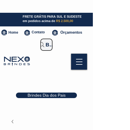
SP (11) 941000700
SC (47) 93300-3924
RS (51) 30661020
FRETE GRÁTIS PARA SUL E SUDESTE
em pedidos acima de
R$ 2.500,00
Contato
Orçamentos
Home
Buscar Brindes
Brindes Dia dos Pais