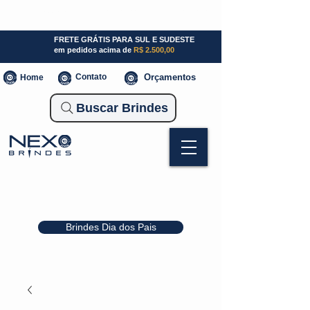
SP (11) 941000700
SC (47) 93300-3924
RS (51) 30661020
FRETE GRÁTIS PARA SUL E SUDESTE
em pedidos acima de
R$ 2.500,00
Contato
Orçamentos
Home
Buscar Brindes
Brindes Dia dos Pais