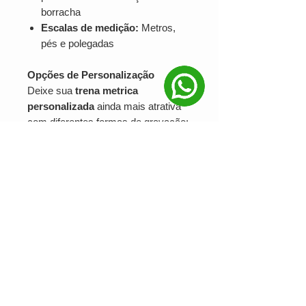
borracha
Escalas de medição:
Metros,
pés e polegadas
Opções de Personalização
Deixe sua
trena metrica
personalizada
ainda mais atrativa
com diferentes formas de gravação:
Serigrafia:
Ideal para logos
simples e de grande impacto
DTF:
Indicado para impressões
coloridas e detalhadas
Gravacao a laser:
Acabamento
durável e sofisticado
Solicite agora sua trena metrica
personalizada
Seja para brindes corporativos,
feiras, campanhas promocionais ou