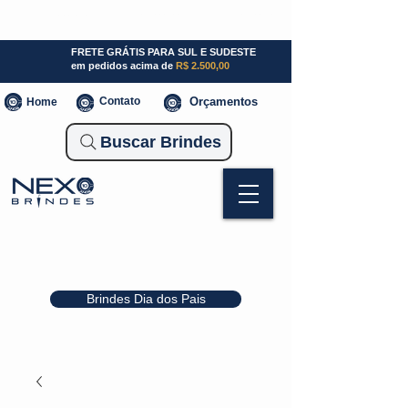
SP (11) 941000700
SC (47) 93300-3924
RS (51) 30661020
FRETE GRÁTIS PARA SUL E SUDESTE
em pedidos acima de
R$ 2.500,00
Contato
Orçamentos
Home
Buscar Brindes
Brindes Dia dos Pais