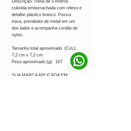
Descrição: Trena de 5 metros
colorida emborrachada com relevo e
detalhe plástico branco. Possui
trava, prendedor de metal em um
dos lados e acompanha cordão de
nylon.
Tamanho total aproximado (CxL):
7,2 cm x 7,2 cm
Peso aproximado (g): 167
SUA MARCA APLICADA EM:
Serigrafia
PRODUÇÃO MÍNIMA: 25 unidades
Ver valor para minha quantidade