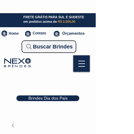
SP (11) 941000700
SC (47) 93300-3924
RS (51) 30661020
FRETE GRÁTIS PARA SUL E SUDESTE
em pedidos acima de
R$ 2.500,00
Contato
Orçamentos
Home
Buscar Brindes
Brindes Dia dos Pais