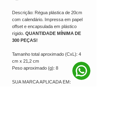
Descrição: Régua plástica de 20cm
com calendário. Impressa em papel
offset e encapsulada em plástico
rígido.
QUANTIDADE MÍNIMA DE
300 PEÇAS!
Tamanho total aproximado (CxL): 4
cm x 21,2 cm
Peso aproximado (g): 8
SUA MARCA APLICADA EM:
Serigrafia
PRODUÇÃO MINIMA: 300
unidades
Ver valor para minha quantidade