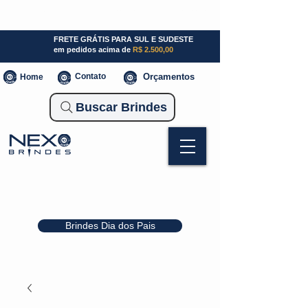
SP (11) 941000700
SC (47) 93300-3924
RS (51) 30661020
FRETE GRÁTIS PARA SUL E SUDESTE
em pedidos acima de
R$ 2.500,00
Contato
Orçamentos
Home
Buscar Brindes
Brindes Dia dos Pais