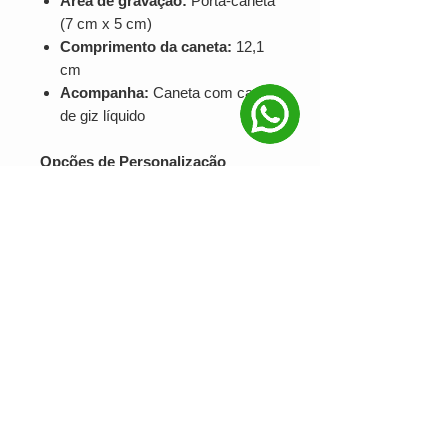
Área de gravação:
Porta-caneta
(7 cm x 5 cm)
Comprimento da caneta:
12,1
cm
Acompanha:
Caneta com carga
de giz líquido
Opções de Personalização
Serigrafia:
Ideal para aplicações
simples com destaque visual
DTF:
Perfeita para estampas
coloridas e detalhadas
Gravação a laser:
Acabamento
refinado e durável em superfícies
plásticas ou de MDF
Solicite seu orçamento agora
Transforme sua comunicação diária
com um
quadro de mensagens
personalizado
moderno, funcional e