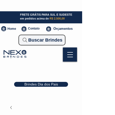
SP (11) 941000700
SC (47) 93300-3924
RS (51) 30661020
FRETE GRÁTIS PARA SUL E SUDESTE
em pedidos acima de
R$ 2.500,00
Contato
Orçamentos
Home
Buscar Brindes
Brindes Dia dos Pais