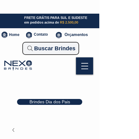
SP (11) 941000700
SC (47) 93300-3924
RS (51) 30661020
FRETE GRÁTIS PARA SUL E SUDESTE
em pedidos acima de
R$ 2.500,00
Contato
Orçamentos
Home
Buscar Brindes
Brindes Dia dos Pais