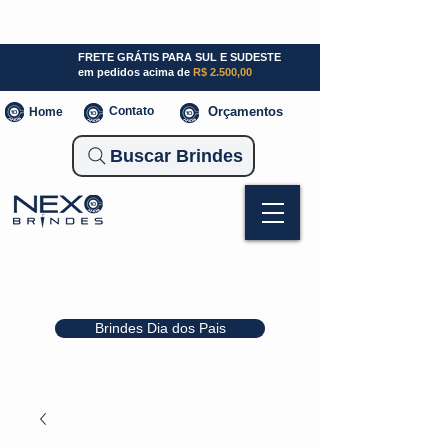
SP (11) 941000700
SC (47) 93300-3924
RS (51) 30661020
FRETE GRÁTIS PARA SUL E SUDESTE
em pedidos acima de
R$ 2.500,00
Contato
Orçamentos
Home
Buscar Brindes
Brindes Dia dos Pais