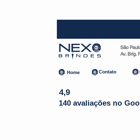
SP (1
São Paul
Av. Brig.
Contato
Home
4,9
140 avaliações no Goo
Almofadas | Máscaras
Canecas
Copos
Bolsas | Pastas 