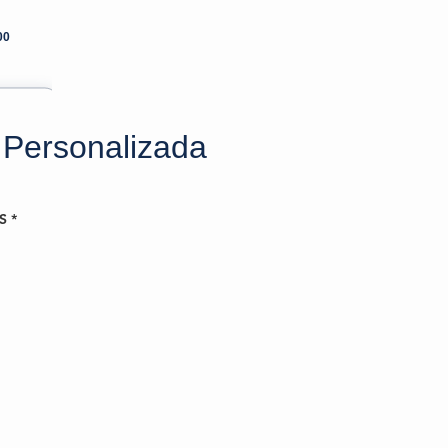
00
 Personalizada
S
*