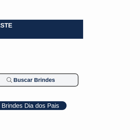
0-3924
ESTE
Buscar Brindes
Brindes Dia dos Pais
Cosméticos
Diversos
Brindes Ecológicos
Blog
Mais