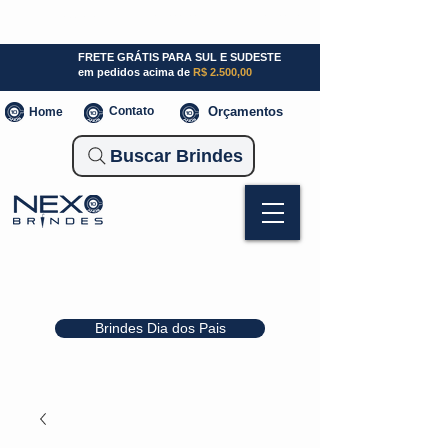
SP (11) 941000700
SC (47) 93300-3924
RS (51) 30661020
FRETE GRÁTIS PARA SUL E SUDESTE
em pedidos acima de
R$ 2.500,00
Contato
Orçamentos
Home
Buscar Brindes
Brindes Dia dos Pais