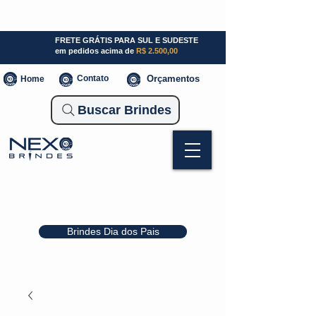
SP (11) 941000700
SC (47) 93300-3924
RS (51) 30661020
FRETE GRÁTIS PARA SUL E SUDESTE
em pedidos acima de
R$ 2.500,00
Contato
Orçamentos
Home
Buscar Brindes
Brindes Dia dos Pais