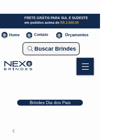
SP (11) 941000700
SC (47) 93300-3924
RS (51) 30661020
FRETE GRÁTIS PARA SUL E SUDESTE
em pedidos acima de
R$ 2.500,00
Contato
Orçamentos
Home
Buscar Brindes
Brindes Dia dos Pais