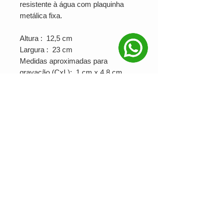
resistente à água com plaquinha
metálica fixa.
Altura : 12,5 cm
Largura : 23 cm
Medidas aproximadas para
gravação (CxL): 1 cm x 4,8 cm
Peso aproximado (g): 77
Ver valor para minha quantidade
NOSSAS REDES