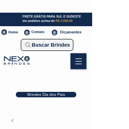
SP (11) 941000700
SC (47) 93300-3924
RS (51) 30661020
FRETE GRÁTIS PARA SUL E SUDESTE
em pedidos acima de
R$ 2.500,00
Contato
Orçamentos
Home
Buscar Brindes
Brindes Dia dos Pais