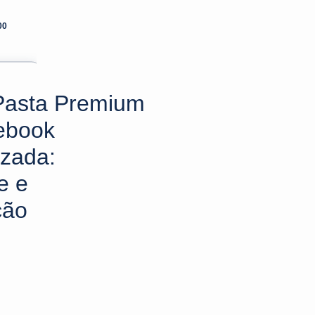
00
Pasta Premium
ebook
izada:
e e
ção