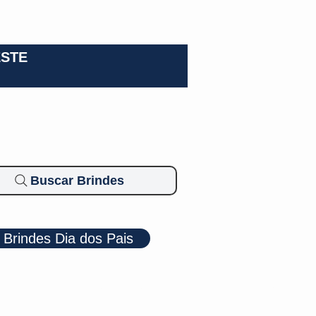
0-3924
ESTE
Buscar Brindes
Brindes Dia dos Pais
Cosméticos
Diversos
Brindes Ecológicos
Blog
Mais