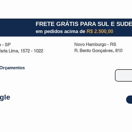
1) 941000700
RS (51) 30661020
SC (47) 9330
FRETE GRÁTIS PARA SUL E SUD
em pedidos acima de
R$ 2.500,00
Novo Hamburgo - RS
o - SP
R. Bento Gonçalves, 810
 Faria Lima, 1572 - 1022
Orçamentos
gle
| Malas
Utilidade Doméstica
Eletrônicos
Escritório
Esportivos