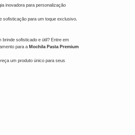
ia inovadora para personalização
e sofisticação para um toque exclusivo.
rinde sofisticado e útil? Entre em
çamento para a
Mochila Pasta Premium
ereça um produto único para seus
Av. Brig. Faria Lima, 1572 - 1022 - Jardim
o
Paulistano, São Paulo - SP, 01451-001