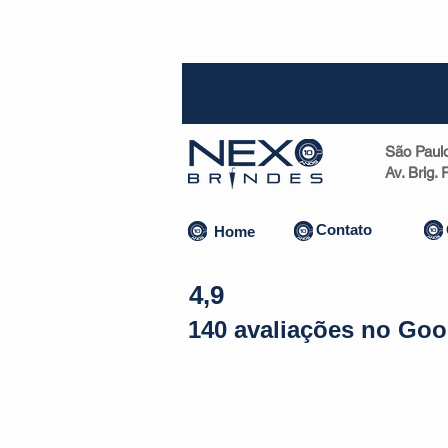
SP (1
São Paul
Av. Brig.
Contato
Home
4,9
140 avaliações no Goo
Almofadas | Máscaras
Canecas
Copos
Bolsas | Pastas 