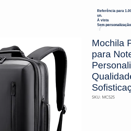
Referência para 1.0
un.
À vista
Sem personalização
Mochila 
para Not
Personal
Qualidad
Sofistica
SKU: MC525