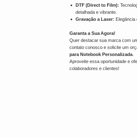
DTF (Direct to Film):
Tecnolog
detalhada e vibrante.
Gravação a Laser:
Elegância 
Garanta a Sua Agora!
Quer destacar sua marca com um b
contato conosco e solicite um or
para Notebook Personalizada
.
Aproveite essa oportunidade e of
colaboradores e clientes!
LOCALIZAÇÃO
Rua Bento Gonçalves, 810.
Nov
Hamburgo RS
CEP: 93410-044