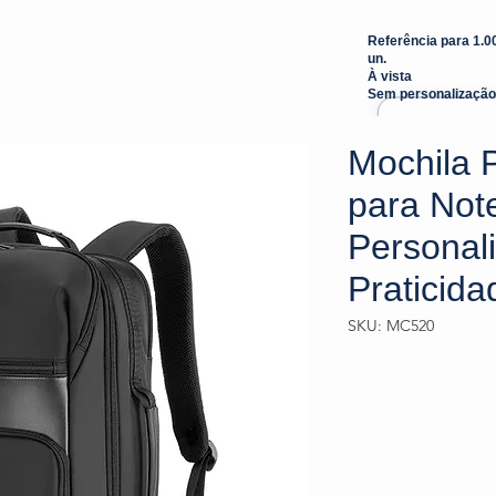
Referência para 1.0
un.
À vista
Sem personalização
Mochila 
para Not
Personali
Praticida
SKU: MC520