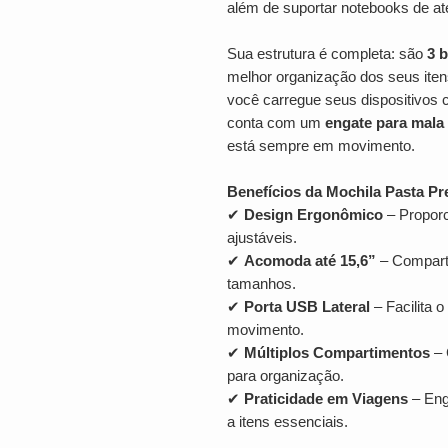
além de suportar notebooks de a
Sua estrutura é completa: são
3 b
melhor organização dos seus ite
você carregue seus dispositivos 
conta com um
engate para mala
está sempre em movimento.
Benefícios da Mochila Pasta P
✔
Design Ergonômico
– Proporc
ajustáveis.
✔
Acomoda até 15,6”
– Comparti
tamanhos.
✔
Porta USB Lateral
– Facilita 
movimento.
✔
Múltiplos Compartimentos
– 
para organização.
✔
Praticidade em Viagens
– Eng
a itens essenciais.