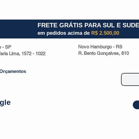
1) 941000700
RS (51) 30661020
SC (47) 9330
FRETE GRÁTIS PARA SUL E SUD
em pedidos acima de
R$ 2.500,00
Novo Hamburgo - RS
o - SP
R. Bento Gonçalves, 810
 Faria Lima, 1572 - 1022
Orçamentos
gle
| Malas
Utilidade Doméstica
Eletrônicos
Escritório
Esportivos