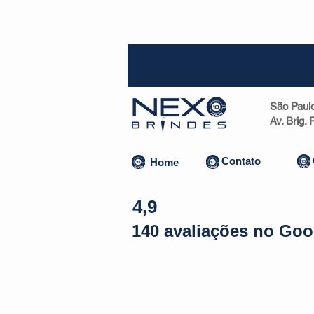
SP (1
São Paul
Av. Brig.
Contato
Home
4,9
140 avaliações no Goo
Almofadas | Máscaras
Canecas
Copos
Bolsas | Pastas 