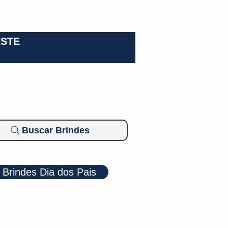
0-3924
ESTE
Buscar Brindes
Brindes Dia dos Pais
Cosméticos
Diversos
Brindes Ecológicos
Blog
Mais