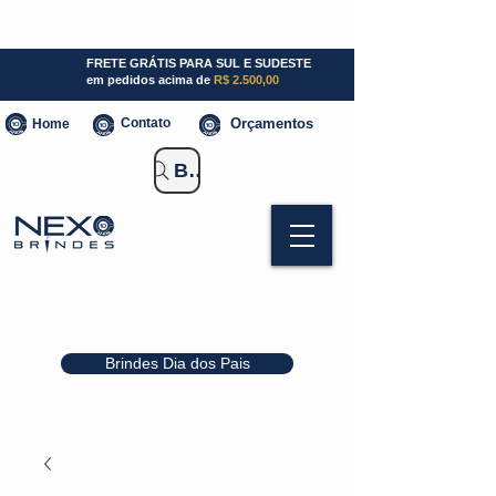
SP (11) 941000700
SC (47) 93300-3924
RS (51) 30661020
FRETE GRÁTIS PARA SUL E SUDESTE
em pedidos acima de
R$ 2.500,00
Contato
Orçamentos
Home
Buscar Brindes
Brindes Dia dos Pais