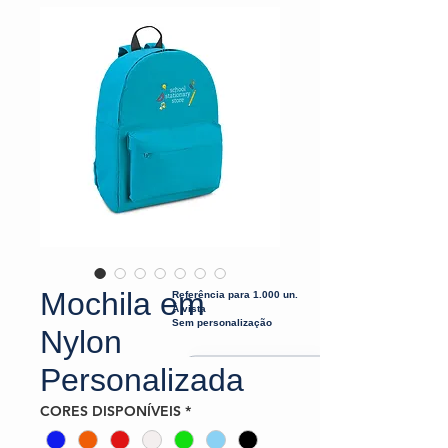
Mochila em
Referência para 1.000 un.
À vista
Sem personalização
Nylon
Personalizada
CORES DISPONÍVEIS
*