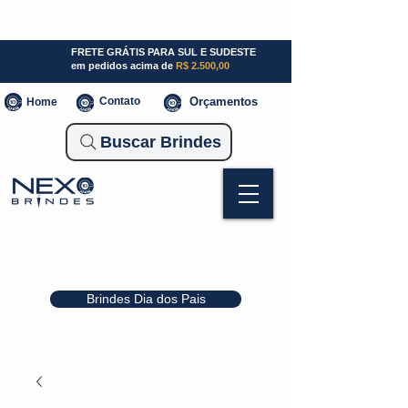
SP (11) 941000700
SC (47) 93300-3924
RS (51) 30661020
FRETE GRÁTIS PARA SUL E SUDESTE
em pedidos acima de
R$ 2.500,00
Contato
Orçamentos
Home
Buscar Brindes
Brindes Dia dos Pais