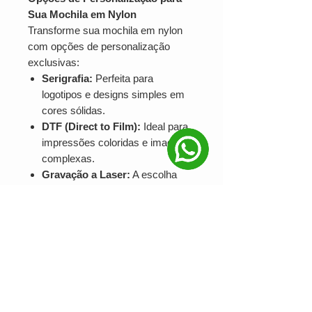
Sua Mochila em Nylon
Transforme sua mochila em nylon
com opções de personalização
exclusivas:
Serigrafia:
Perfeita para
logotipos e designs simples em
cores sólidas.
DTF (Direct to Film):
Ideal para
impressões coloridas e imagens
complexas.
Gravação a Laser:
A escolha
sofisticada para designs duráveis
e de alto impacto.
Área de personalização:
18 cm
x 21 cm.
Por Que Escolher a Mochila em
Nylon USB 21L?
Espaçosa e organizada:
Ideal