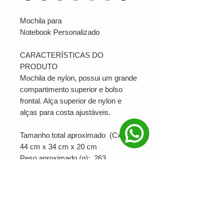
Mochila para
Notebook Personalizado
CARACTERÍSTICAS DO
PRODUTO
Mochila de nylon, possui um grande
compartimento superior e bolso
frontal. Alça superior de nylon e
alças para costa ajustáveis.
Tamanho total aproximado (CxL):
44 cm x 34 cm x 20 cm
Peso aproximado (g): 263
SERIGRAFIA: Serigrafia/Laser
PRODUÇÃO MINIMA: 5