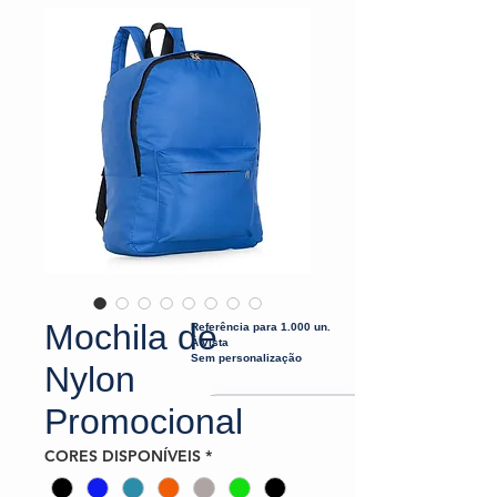
Mochila de
Referência para 1.000 un.
À vista
Sem personalização
Nylon
Promocional
CORES DISPONÍVEIS
*