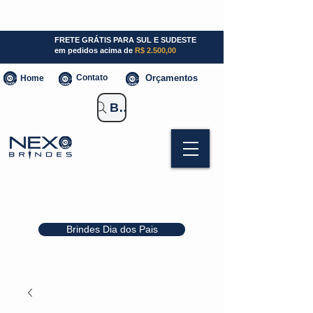
SP (11) 941000700
SC (47) 93300-3924
RS (51) 30661020
FRETE GRÁTIS PARA SUL E SUDESTE
em pedidos acima de
R$ 2.500,00
Contato
Orçamentos
Home
Buscar Brindes
Brindes Dia dos Pais