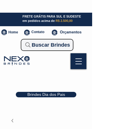
SP (11) 941000700
SC (47) 93300-3924
RS (51) 30661020
FRETE GRÁTIS PARA SUL E SUDESTE
em pedidos acima de
R$ 2.500,00
Contato
Orçamentos
Home
Buscar Brindes
Brindes Dia dos Pais