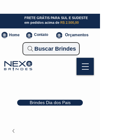
SP (11) 941000700
SC (47) 93300-3924
RS (51) 30661020
FRETE GRÁTIS PARA SUL E SUDESTE
em pedidos acima de
R$ 2.500,00
Contato
Orçamentos
Home
Buscar Brindes
Brindes Dia dos Pais