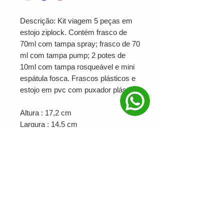
Descrição: Kit viagem 5 peças em
estojo ziplock. Contém frasco de
70ml com tampa spray; frasco de 70
ml com tampa pump; 2 potes de
10ml com tampa rosqueável e mini
espátula fosca. Frascos plásticos e
estojo em pvc com puxador plástico.
Altura : 17,2 cm
Largura : 14,5 cm
Peso aproximado (g): 61
PRODUÇÃO MINIMA: 25 unidades
Ver valor para minha quantidade