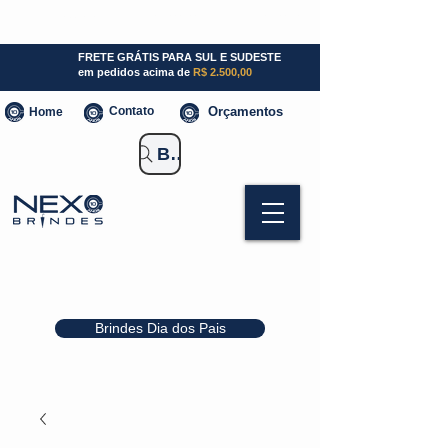
SP (11) 941000700
SC (47) 93300-3924
RS (51) 30661020
FRETE GRÁTIS PARA SUL E SUDESTE
em pedidos acima de
R$ 2.500,00
Contato
Orçamentos
Home
Buscar Brindes
Brindes Dia dos Pais