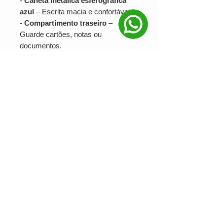
-
Caneta metálica esferográfica
azul
– Escrita macia e confortável.
-
Compartimento traseiro
–
Guarde cartões, notas ou
documentos.
-
Fecho magnético funcional
–
Segurança e praticidade no dia a dia.
Dimensões aproximadas:
Altura:
17,8 cm
Largura:
10 cm
Espessura:
1,8 cm
Peso:
276 g
Seja para uso próprio ou como
presente sofisticado, o
Kit para
Anotacoes com Caneta
Personalizado
é indispensável para
quem valoriza organização e estilo.
Adquira o seu agora!