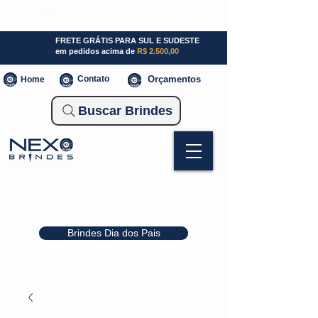
SP (11) 941000700
SC (47) 93300-3924
RS (51) 30661020
FRETE GRÁTIS PARA SUL E SUDESTE
em pedidos acima de
R$ 2.500,00
Contato
Orçamentos
Home
Buscar Brindes
Brindes Dia dos Pais