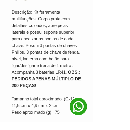
Descrição: Kit ferramenta
multifunções. Corpo prata com
detalhes coloridos, abre pelas
laterais e possui suporte superior
para encaixar as pontas de cada
chave. Possui 3 pontas de chaves
Philips, 3 pontas de chave de fenda,
nível, lanterna com botão para
ligar/desligar e trena de 1 metro .
Acompanha 3 baterias LR41.
OBS.:
PEDIDOS APENAS MÚLTIPLO DE
200 PEÇAS!
Tamanho total aproximado (CxL):
11,5 cm x 4,9 cm x 2 cm
Peso aproximado (g): 75
SUA MARCA APLICADA EM: