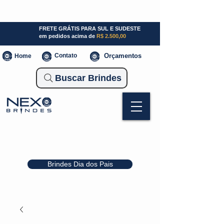
SP (11) 941000700
SC (47) 93300-3924
RS (51) 30661020
FRETE GRÁTIS PARA SUL E SUDESTE
em pedidos acima de
R$ 2.500,00
Contato
Orçamentos
Home
Buscar Brindes
Brindes Dia dos Pais