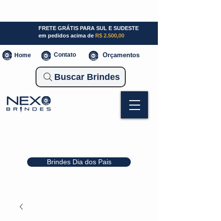
SP (11) 941000700
SC (47) 93300-3924
RS (51) 30661020
FRETE GRÁTIS PARA SUL E SUDESTE
em pedidos acima de
R$ 2.500,00
Contato
Orçamentos
Home
Buscar Brindes
Brindes Dia dos Pais