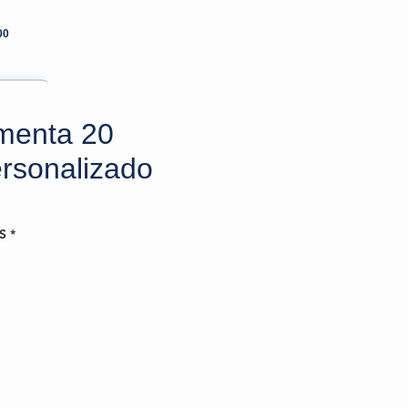
00
amenta 20
rsonalizado
S
*