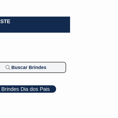
0-3924
ESTE
Buscar Brindes
Brindes Dia dos Pais
Cosméticos
Diversos
Brindes Ecológicos
Blog
Mais