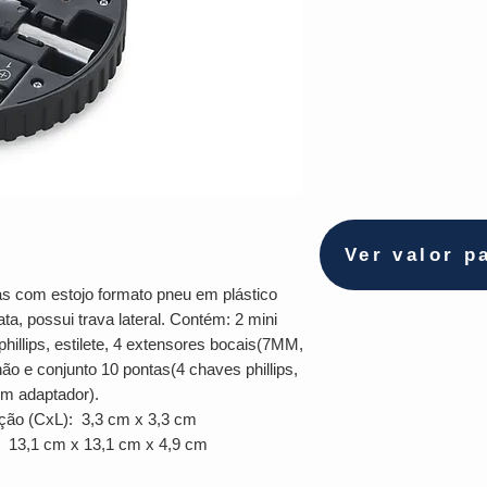
Ver valor p
as com estojo formato pneu em plástico
ta, possui trava lateral. Contém: 2 mini
hillips, estilete, 4 extensores bocais(7MM,
e conjunto 10 pontas(4 chaves phillips,
um adaptador).
ção (CxL): 3,3 cm x 3,3 cm
 13,1 cm x 13,1 cm x 4,9 cm