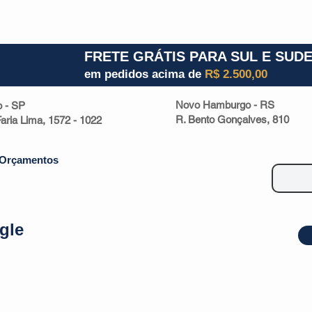
1) 941000700
RS (51) 30661020
SC (47) 9330
FRETE GRÁTIS PARA SUL E SUD
em pedidos acima de
R$ 2.500,00
Novo Hamburgo - RS
o - SP
R. Bento Gonçalves, 810
 Faria Lima, 1572 - 1022
Orçamentos
gle
| Malas
Utilidade Doméstica
Eletrônicos
Escritório
Esportivos