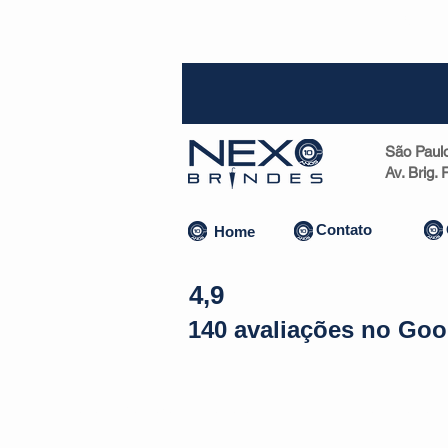
SP (1
São Paul
Av. Brig.
Contato
Home
4,9
140 avaliações no Goo
Almofadas | Máscaras
Canecas
Copos
Bolsas | Pastas 