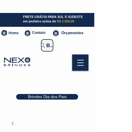
SP (11) 941000700
SC (47) 93300-3924
RS (51) 30661020
FRETE GRÁTIS PARA SUL E SUDESTE
em pedidos acima de
R$ 2.500,00
Contato
Orçamentos
Home
Buscar Brindes
Brindes Dia dos Pais