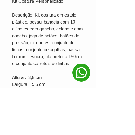
Kit Costura Personalizado
Descrição: Kit costura em estojo
plástico, possui bandeja com 10
alfinetes com gancho, colchete com
gancho, jogo de botões, botões de
pressão, colchetes, conjunto de
linhas, conjunto de agulhas, passa
fio, mini tesoura, fita métrica 150cm
e conjunto carretéis de linhas.
Altura : 3,8 cm
Largura : 9,5 cm
Comprimento : 19,5 cm
Peso aproximado (g): 122
PRODUÇÃO MINIMA: 15 unidades
Ver valor para minha quantidade