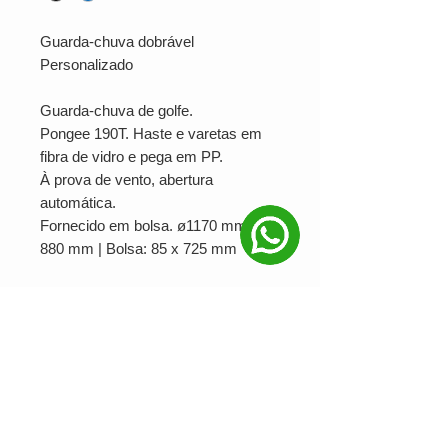
Guarda-chuva dobrável
Personalizado
Guarda-chuva de golfe.
Pongee 190T. Haste e varetas em
fibra de vidro e pega em PP.
À prova de vento, abertura
automática.
Fornecido em bolsa. ø1170 mm |
880 mm | Bolsa: 85 x 725 mm
SUA MARCA APLICADA EM:
Serigrafia
PRODUÇÃO MÍNIMA: 10 unidades
Ver valor para minha quantidade