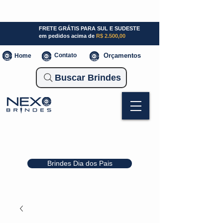
SP (11) 941000700
SC (47) 93300-3924
RS (51) 30661020
FRETE GRÁTIS PARA SUL E SUDESTE
em pedidos acima de
R$ 2.500,00
Contato
Orçamentos
Home
Buscar Brindes
Brindes Dia dos Pais