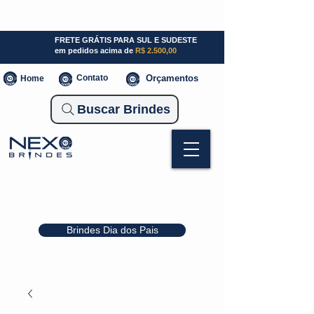
SP (11) 941000700
SC (47) 93300-3924
RS (51) 30661020
FRETE GRÁTIS PARA SUL E SUDESTE
em pedidos acima de
R$ 2.500,00
Contato
Orçamentos
Home
Buscar Brindes
Brindes Dia dos Pais