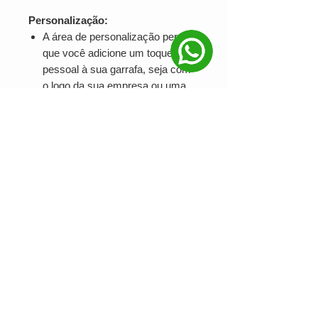
Personalização:
A área de personalização permite
que você adicione um toque
pessoal à sua garrafa, seja com
o logo da sua empresa ou uma
mensagem especial, tornando-a
um item promocional atrativo.
Aplicações da Garrafa Térmica
Personalizada:
Brindes corporativos e
promocionais:
Ideal para
eventos, feiras e campanhas de
marketing, ajudando a promover
sua marca de forma eficaz.
Uso diário:
Compacta e
funcional, perfeita para trabalho,
academia ou viagens.