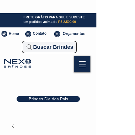
SP (11) 941000700
SC (47) 93300-3924
RS (51) 30661020
FRETE GRÁTIS PARA SUL E SUDESTE
em pedidos acima de
R$ 2.500,00
Contato
Orçamentos
Home
Buscar Brindes
Brindes Dia dos Pais