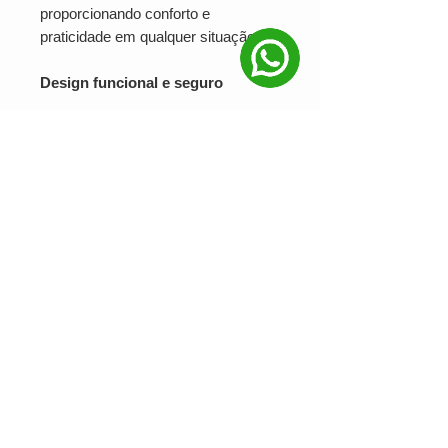
proporcionando conforto e
praticidade em qualquer situação.
Design funcional e seguro
A tampa rosqueável oferece
vedação eficiente, evitando
vazamentos e permitindo o
transporte com total segurança. Seu
formato ergonômico facilita o
manuseio e se adapta facilmente a
mochilas e suportes.
Personalização que destaca sua
marca
Com área de gravação de
15 cm x 5
cm
, é ideal para aplicação de
logotipos, nomes ou campanhas