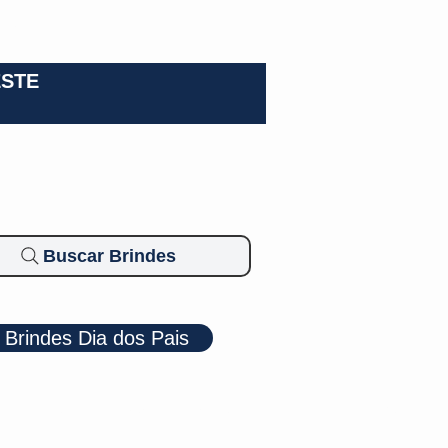
0-3924
ESTE
Buscar Brindes
Brindes Dia dos Pais
Cosméticos
Diversos
Brindes Ecológicos
Blog
Mais