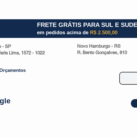
1) 941000700
RS (51) 30661020
SC (47) 9330
FRETE GRÁTIS PARA SUL E SUD
em pedidos acima de
R$ 2.500,00
Novo Hamburgo - RS
o - SP
R. Bento Gonçalves, 810
 Faria Lima, 1572 - 1022
Orçamentos
gle
| Malas
Utilidade Doméstica
Eletrônicos
Escritório
Esportivos