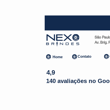
SP (1
São Paul
Av. Brig.
Contato
Home
4,9
140 avaliações no Goo
Almofadas | Máscaras
Canecas
Copos
Bolsas | Pastas 