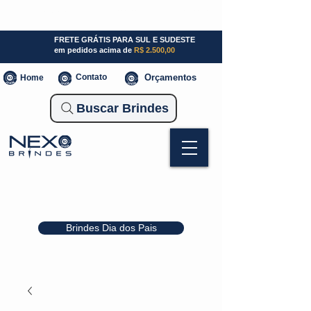
SP (11) 941000700
SC (47) 93300-3924
RS (51) 30661020
FRETE GRÁTIS PARA SUL E SUDESTE
em pedidos acima de
R$ 2.500,00
Contato
Orçamentos
Home
Buscar Brindes
Brindes Dia dos Pais