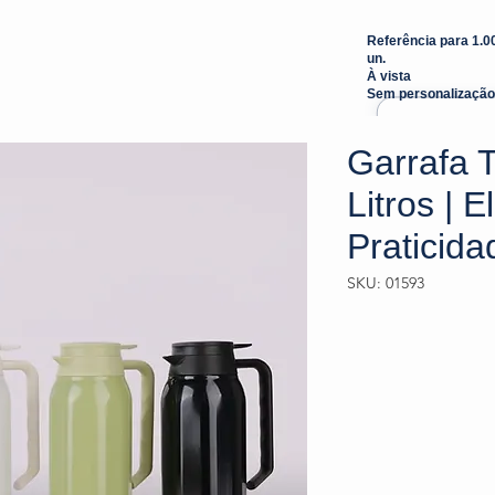
Referência para 1.0
un.
À vista
Sem personalização
Garrafa 
Litros | 
Praticida
SKU: 01593