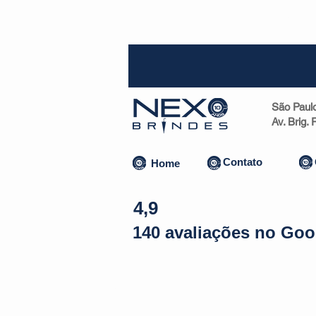
SP (1
São Paul
Av. Brig.
Contato
Home
4,9
140 avaliações no Goo
Almofadas | Máscaras
Canecas
Copos
Bolsas | Pastas 