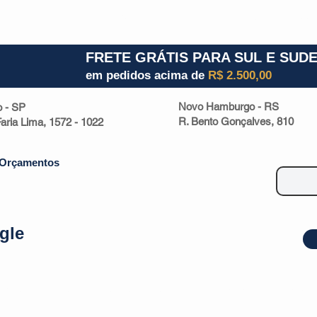
1) 941000700
RS (51) 30661020
SC (47) 9330
FRETE GRÁTIS PARA SUL E SUD
em pedidos acima de
R$ 2.500,00
Novo Hamburgo - RS
o - SP
R. Bento Gonçalves, 810
 Faria Lima, 1572 - 1022
Orçamentos
gle
| Malas
Utilidade Doméstica
Eletrônicos
Escritório
Esportivos