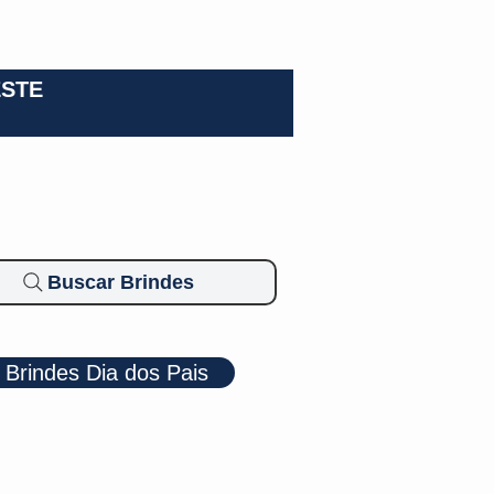
0-3924
ESTE
Buscar Brindes
Brindes Dia dos Pais
Cosméticos
Diversos
Brindes Ecológicos
Blog
Mais