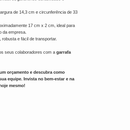
largura de 14,3 cm e circunferência de 33
ximadamente 17 cm x 2 cm, ideal para
po da empresa.
obusta e fácil de transportar.
aos seus colaboradores com a
garrafa
ar um orçamento e descubra como
ua equipe. Invista no bem-estar e na
 hoje mesmo!
Av. Brig. Faria Lima, 1572 - 1022 - Jardim
o
Paulistano, São Paulo - SP, 01451-001