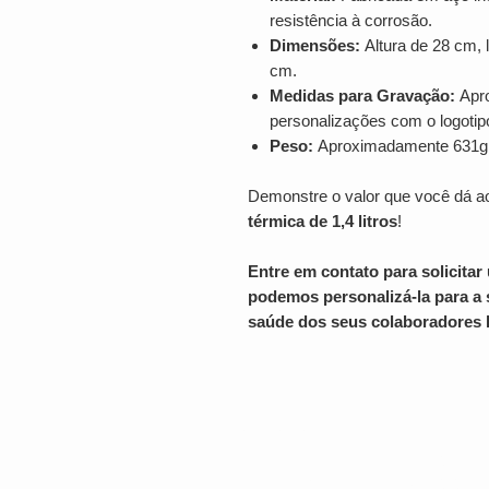
resistência à corrosão.
Dimensões:
Altura de 28 cm, 
cm.
Medidas para Gravação:
Apro
personalizações com o logoti
Peso:
Aproximadamente 631g, r
Demonstre o valor que você dá 
térmica de 1,4 litros
!
Entre em contato para solicit
podemos personalizá-la para a s
saúde dos seus colaboradores
LOCALIZAÇÃO
Rua Bento Gonçalves, 810.
Nov
Hamburgo RS
CEP: 93410-044