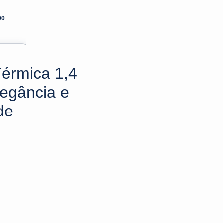
00
Térmica 1,4
Elegância e
de