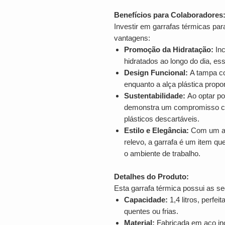
Benefícios para Colaboradores
Investir em garrafas térmicas pa
vantagens:
Promoção da Hidratação:
Inc
hidratados ao longo do dia, es
Design Funcional:
A tampa co
enquanto a alça plástica propor
Sustentabilidade:
Ao optar po
demonstra um compromisso com
plásticos descartáveis.
Estilo e Elegância:
Com um ac
relevo, a garrafa é um item que
o ambiente de trabalho.
Detalhes do Produto:
Esta garrafa térmica possui as se
Capacidade:
1,4 litros, perfe
quentes ou frias.
Material:
Fabricada em aço ino