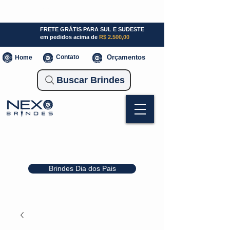
SP (11) 941000700
SC (47) 93300-3924
RS (51) 30661020
FRETE GRÁTIS PARA SUL E SUDESTE
em pedidos acima de
R$ 2.500,00
Contato
Orçamentos
Home
Buscar Brindes
Brindes Dia dos Pais