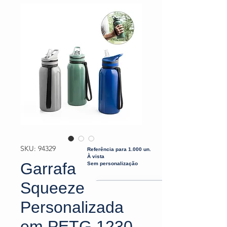
SKU: 94329
Referência para 1.000 un.
À vista
Garrafa
Sem personalização
Squeeze
Personalizada
em PETG 1230