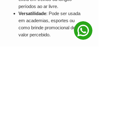
períodos ao ar livre.
Versatilidade
: Pode ser usada
em academias, esportes ou
como brinde promocional de alto
valor percebido.
Por que Escolher a Garrafa
Squeeze em PETG?
Além de ser funcional e durável,
esta garrafa oferece ampla área
para personalização, garantindo que
sua marca seja vista em todos os
momentos do dia. Seja para
presentear clientes ou reforçar a
identidade visual em eventos, ela é
uma opção inteligente e eficaz.
A
garrafa squeeze personalizada