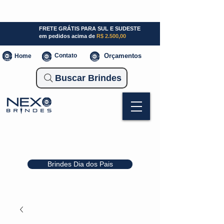
SP (11) 941000700
SC (47) 93300-3924
RS (51) 30661020
FRETE GRÁTIS PARA SUL E SUDESTE
em pedidos acima de
R$ 2.500,00
Contato
Orçamentos
Home
Buscar Brindes
Brindes Dia dos Pais