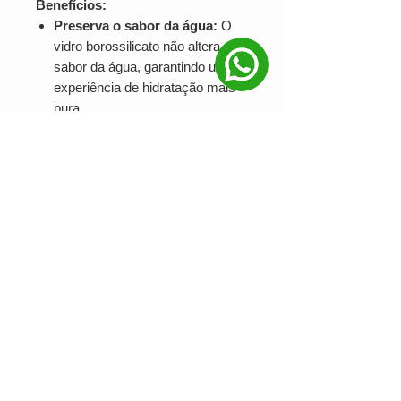
Benefícios:
Preserva o sabor da água:
O
vidro borossilicato não altera o
sabor da água, garantindo uma
experiência de hidratação mais
pura.
Reutilizável e durável:
Reduza
o consumo de garrafas plásticas
e contribua para um planeta mais
limpo.
Design elegante:
Um acessório
perfeito para o dia a dia e para
ocasiões especiais.
Personalize sua garrafa:
Oferecemos diversas opções de
personalização para que você possa
criar uma garrafa única e exclusiva.
Entre em contato conosco e solicite
um orçamento sem compromisso.