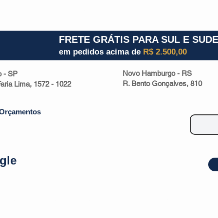
1) 941000700
RS (51) 30661020
SC (47) 9330
FRETE GRÁTIS PARA SUL E SUD
em pedidos acima de
R$ 2.500,00
Novo Hamburgo - RS
o - SP
R. Bento Gonçalves, 810
 Faria Lima, 1572 - 1022
Orçamentos
gle
| Malas
Utilidade Doméstica
Eletrônicos
Escritório
Esportivos