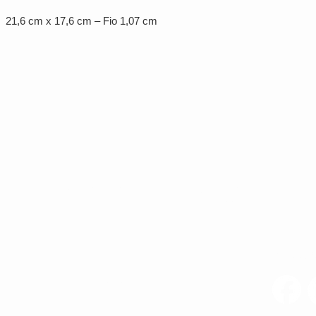
 21,6 cm x 17,6 cm – Fio 1,07 cm
Av. Brig. Faria Lima, 1572 - 1022 - Jardim
o
Paulistano, São Paulo - SP, 01451-001
NOSSAS
CNPJ 63.139.252/0001-16