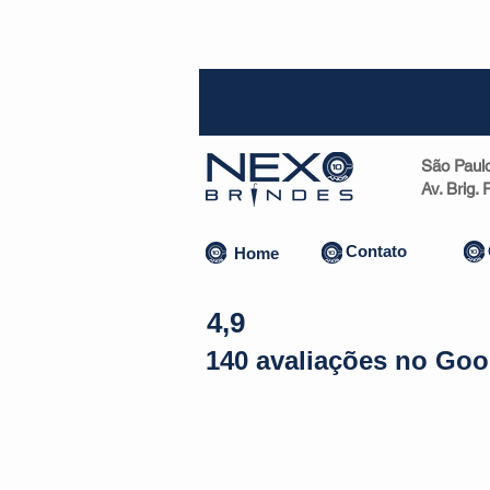
SP (1
São Paul
Av. Brig.
Contato
Home
4,9
140 avaliações no Goo
Almofadas | Máscaras
Canecas
Copos
Bolsas | Pastas 