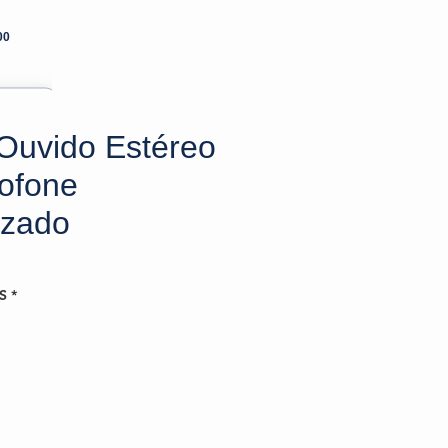
00
Ouvido Estéreo
ofone
izado
S
*