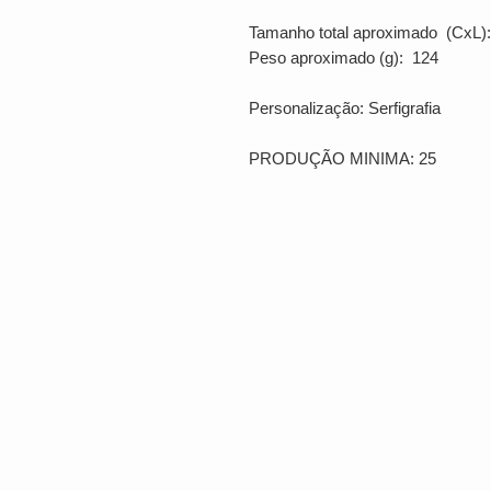
Tamanho total aproximado (CxL):
Peso aproximado (g): 124
Personalização: Serfigrafia
PRODUÇÃO MINIMA: 25
LOCALIZAÇÃO
Rua Bento Gonçalves, 810.
Nov
Hamburgo RS
CEP: 93410-044
CNPJ 25.033.379/0001-67