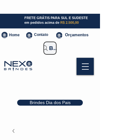
SP (11) 941000700
SC (47) 93300-3924
RS (51) 30661020
FRETE GRÁTIS PARA SUL E SUDESTE
em pedidos acima de
R$ 2.500,00
Contato
Orçamentos
Home
Buscar Brindes
Brindes Dia dos Pais